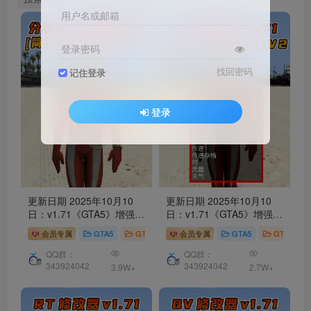
用户名或邮箱
登录密码
找回密码
记住登录
登录
更新日期 2025年10月10
更新日期 2025年10月10
日：v1.71《GTA5》增强版
日：v1.71《GTA5》增强版
分享4个
修改器
[ ST – RT –
Simple Trainer
修改器
[简
会员专属
GTA5
GTA5 工具
会员专属
GTA5
GTA5 工具
NT – QV ] 共用版 [简体汉
体汉化] V2
化] V2
QQ群：
QQ群：
343924042
343924042
3.9W+
2.7W+