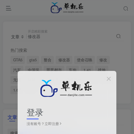
开启精彩搜索
文章
热门搜索
GTA5
gta5
整合
修改器
使命召唤
修改
汽车
中国风
罪恶都市
车包
1.41
战地
无限
植被
ST修改器
超级英雄
文明
合集
1.67
quant
登录
文章
用户
没有账号？立即注册
搜索[
修改器
]，共找到
650
个文章