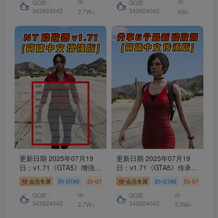
QQ群：
QQ群：
343924042
343924042
2.7W+
4W+
更新日期 2025年07月19
更新日期 2025年07月19
日：v1.71《GTA5》增强版
日：v1.71《GTA5》传承版
Native Trainer
修改器
[简
分享6个
修改器
[ ST – RT –
会员专属
GTA5
GTA5 工具
会员专属
GTA5
GTA5 工具
体汉化]
NT – QV – MY – NET ] 改
键版 [简体汉化]
QQ群：
QQ群：
343924042
343924042
2.7W+
3.3W+