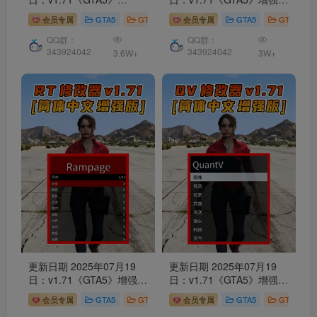
GHOST幽灵
修改器
[简体
分享3个
修改器
[ RT – NT
会员专属
GTA5
GTA5 工具
会员专属
GTA5
GTA5 工具
汉化] V2
– QV ] 共用版 [简体汉化]
QQ群：
QQ群：
343924042
343924042
3.6W+
3W+
更新日期 2025年07月19
更新日期 2025年07月19
日：v1.71《GTA5》增强版
日：v1.71《GTA5》增强版
Rampage Trainer
修改器
QuantV画质
修改器
[简体
会员专属
GTA5
GTA5 工具
会员专属
GTA5
GTA5 工具
[简体汉化]
汉化]