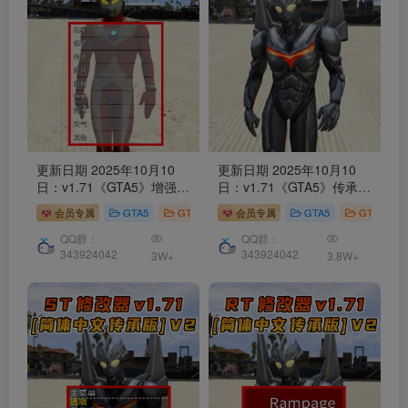
更新日期 2025年10月10
更新日期 2025年10月10
日：v1.71《GTA5》增强版
日：v1.71《GTA5》传承版
Native Trainer
修改器
[简
分享6个
修改器
[ ST – RT –
会员专属
GTA5
GTA5 工具
会员专属
GTA5
GTA5 工具
体汉化] V2
NT – QV – MY – NET ] 改
键版 [简体汉化] V2
QQ群：
QQ群：
343924042
343924042
3W+
3.8W+