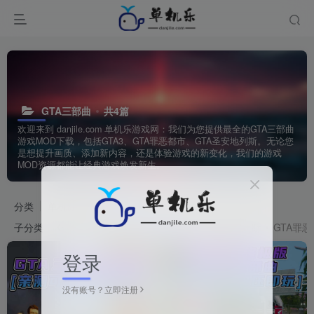
GTA三部曲
共4篇
欢迎来到 danjile.com 单机乐游戏网：我们为您提供最全的GTA三部曲
游戏MOD下载，包括GTA3、GTA罪恶都市、GTA圣安地列斯。无论您
是想提升画质、添加新内容，还是体验游戏的新变化，我们的游戏
MOD资源都能让经典游戏焕发新生。
分类
单机游戏
GTA系列
子分类
GTA5
GTA4
GTA三部曲
GTA圣安地列斯
GTA罪
登录
没有账号？立即注册