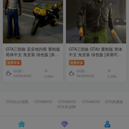
GTA三部曲 圣安地列斯 重制版
GTA三部曲 GTA3 重制版 简体
简体中文 免安装 绿色版 [亲测
中文 免安装 绿色版 [亲测可用
可用 解压即玩]【18.6GB】
解压即玩]【4.26GB】
免费资源
免费资源
QQ群：
QQ群：
343924042
343924042
2.6W+
4.2W+
GTA站点地图:
GTA6MOD
GTA5MOD
GTA4MOD
GTA典藏版
GTA资源网