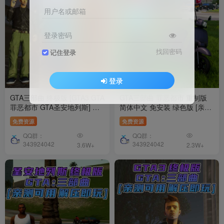
用户名或邮箱
登录密码
找回密码
记住登录
登录
GTA三部曲 终极版 [GTA3 GTA
GTA三部曲 罪恶都市 重制版
罪恶都市 GTA圣安地列斯] 三
简体中文 免安装 绿色版 [亲测
个游戏合并版 简体中文 免安
可用 解压即玩]【9.23GB】
免费资源
免费资源
装 绿色版 [亲测可用 解压即玩]
【32.1GB】
QQ群：
QQ群：
343924042
343924042
3.6W+
2.3W+