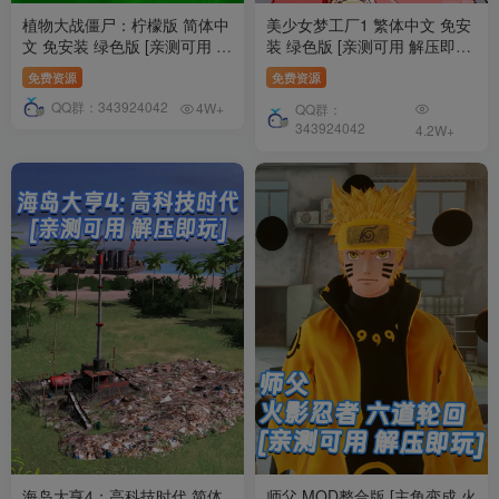
植物大战僵尸：柠檬版 简体中
美少女梦工厂1 繁体中文 免安
文 免安装 绿色版 [亲测可用 解
装 绿色版 [亲测可用 解压即玩]
压即玩]【93.0MB】
【11.5MB】
免费资源
免费资源
QQ群：343924042
4W+
QQ群：
343924042
4.2W+
海岛大亨4：高科技时代 简体
师父 MOD整合版 [主角变成 火