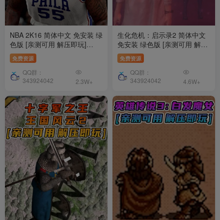
NBA 2K16 简体中文 免安装 绿
生化危机：启示录2 简体中文
色版 [亲测可用 解压即玩]
免安装 绿色版 [亲测可用 解压
【42.4GB】
即玩]【18.3GB】
免费资源
免费资源
QQ群：
QQ群：
343924042
343924042
2.3W+
4.6W+