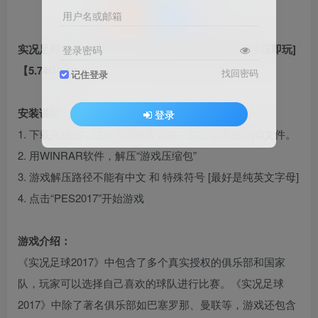
用户名或邮箱
实况足球2017 简体中文 免安装 绿色版 [亲测可用 解压即玩]
登录密码
【5.74GB】
找回密码
记住登录
安装说明：
登录
1. 下载完成后，注意关闭杀毒软件，防止误杀免DVD文件。
2. 用WINRAR软件，解压“游戏压缩包”
3. 游戏解压路径不能有中文 和 特殊符号 [最好是纯英文字母]
4. 点击“PES2017”开始游戏
游戏介绍：
《实况足球2017》中包含了多个真实授权的俱乐部和国家
队，玩家可以选择自己喜欢的球队进行比赛。《实况足球
2017》中除了著名俱乐部如巴塞罗那、曼联等，游戏还包含