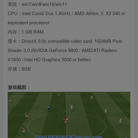
系统：win7/win8/win10/win11
CPU：Intel Core2 Duo 1.8GHz / AMD Athlon Ⅱ X2 240 or
equivalent processor
内存：1 GB RAM
显卡：DirectX 9.0c compatible video card. 1024MB Pixel
Shader 3.0 (NVIDIA GeForce 8800 / AMD/ATI Radeon
X1600 / Intel HD Graphics 3000 or better)
存储：8GB
游戏截图：