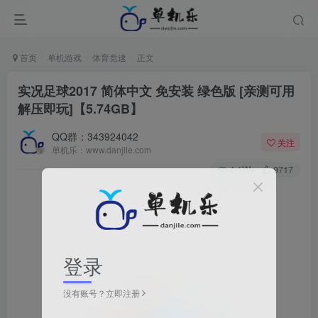
首页
单机游戏
体育竞速
正文
实况足球2017 简体中文 免安装 绿色版 [亲测可用
解压即玩]【5.74GB】
QQ群：343924042
关注
单机乐：www.danjile.com
4.1W+
9717
登录
没有账号？立即注册