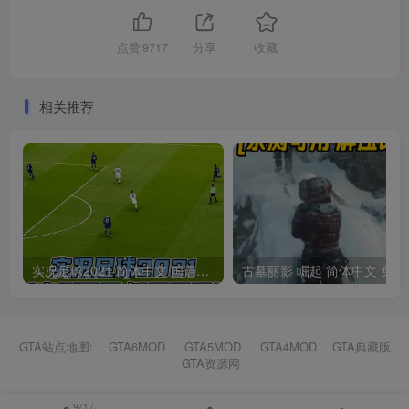
点赞
9717
分享
收藏
相关推荐
实况足球2021 简体中文 国语配音 免安装 绿色版 [亲测可用 解压即玩]【38.6GB】
古墓丽影 崛起 
GTA站点地图:
GTA6MOD
GTA5MOD
GTA4MOD
GTA典藏版
GTA资源网
9717