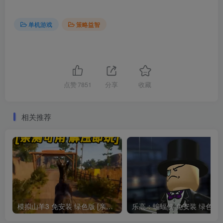
单机游戏
策略益智
点赞
7851
分享
收藏
相关推荐
模拟山羊3 免安装 绿色版 [亲测可用 解压即玩]【4.16GB】