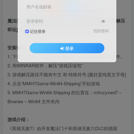
用户名或邮箱
魔法门之英雄无敌7 繁体中文 免安装 绿色版 [亲测可用 解压
登录密码
即玩]【13.6GB】
找回密码
记住登录
安装说明：
登录
1. 下载完成后，注意关闭杀毒软件，防止误杀免DVD文件。
2. 用WINRAR软件，解压“游戏压缩包”
3. 游戏解压路径不能有中文 和 特殊符号 [最好是纯英文字母]
4. 点击“MMH7Game-Win64-Shipping”开始游戏
5. MMH7Game-Win64-Shipping 的位置在：mfmzyxwd7 –
Binaries – Win64 文件夹内
游戏介绍：
《英雄无敌7》由开发魔法门十和英雄无敌六DLC的德国