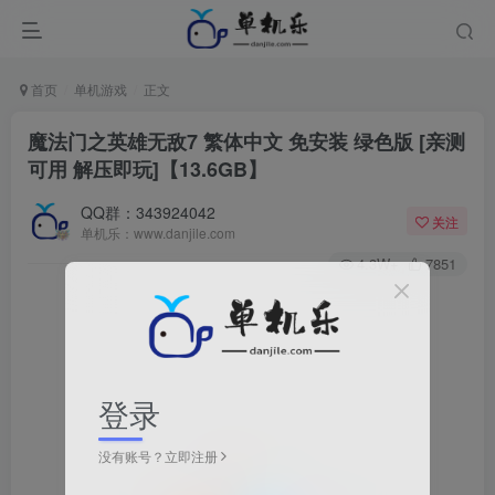
首页
单机游戏
正文
魔法门之英雄无敌7 繁体中文 免安装 绿色版 [亲测
可用 解压即玩]【13.6GB】
QQ群：343924042
关注
单机乐：www.danjile.com
4.3W+
7851
登录
没有账号？立即注册