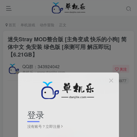
首页
单机游戏
动作冒险
正文
迷失Stray MOD整合版 [主角变成 快乐的小狗] 简
体中文 免安装 绿色版 [亲测可用 解压即玩]
【6.21GB】
QQ群：343924042
关注
单机乐：www.danjile.com
3.7W+
6977
登录
没有账号？立即注册