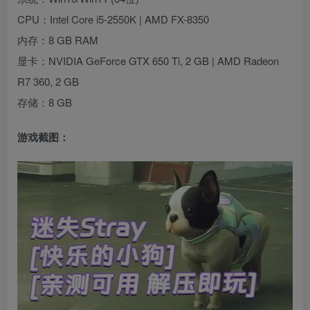
CPU：Intel Core i5-2550K | AMD FX-8350
内存：8 GB RAM
显卡：NVIDIA GeForce GTX 650 Ti, 2 GB | AMD Radeon
R7 360, 2 GB
存储：8 GB
游戏截图：