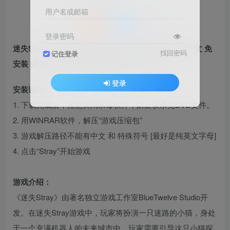
用户名或邮箱
登录密码
迷失Stray MOD整合版 [主角变成 快乐的小狗] 简体中文 免
找回密码
记住登录
安装 绿色版 [亲测可用 解压即玩]【6.21GB】
登录
安装说明：
1. 下载完成后，注意关闭杀毒软件，防止误杀免DVD文件。
2. 用WINRAR软件，解压“游戏压缩包”
3. 游戏解压路径不能有中文 和 特殊符号 [最好是纯英文字母]
4. 点击“Stray”开始游戏
游戏介绍：
《迷失Stray》由著名独立游戏工作室BlueTwelve Studio开
发。在迷失Stray游戏中，玩家将扮演一只迷路的小猫，身处
于一个充满机器人的未来城市中。玩家需要引导这只小猫探