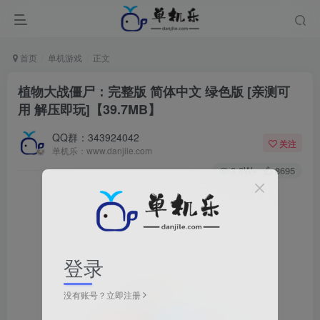
首页
单机游戏
正文
植物大战僵尸：完整版 简体中文 绿色版 [亲测可
用 解压即玩]【39.7MB】
QQ群：343924042
关注
单机乐：www.danjile.com
3.8W+
8695
登录
没有账号？立即注册