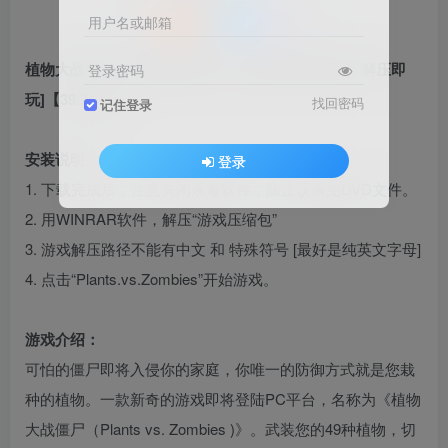
用户名或邮箱
植物大战僵尸：完整版 简体中文 绿色版 [亲测可用 解压即
登录密码
玩]【39.7MB】
找回密码
记住登录
安装说明：
登录
1. 下载完成后，注意关闭杀毒软件，防止误杀免DVD文件。
2. 用WINRAR软件，解压“游戏压缩包”
3. 游戏解压路径不能有中文 和 特殊符号 [最好是纯英文字母]
4. 点击“Plants.vs.Zombies”开始游戏。
游戏介绍：
可怕的僵尸即将入侵你的家庭，你唯一的防御方式就是您栽
种的植物。一款新奇的游戏即将登陆PC平台，名称为《植物
大战僵尸（Plants vs. Zombies )》。武装您的49种植物，切