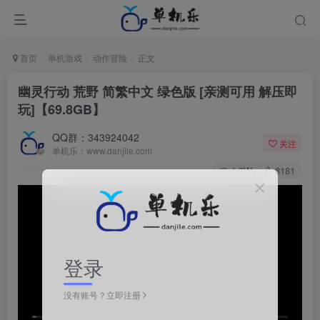
首页
单机游戏
动作冒险
正文
幽灵行动 荒野 简繁中文 绿色版 [亲测可用 解压即
玩]【69.8GB】
QQ群：343924042
关注
单机乐：www.danjile.com
4.3W+
8181
登录
没有账号？立即注册