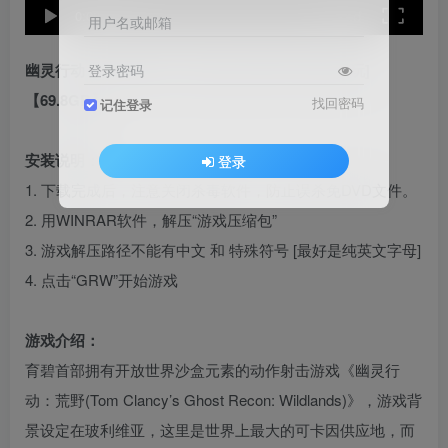
speed
0:00
/
02:17
用户名或邮箱
幽灵行动 荒野 简繁中文 绿色版 [亲测可用 解压即玩]
登录密码
【69.8GB】
找回密码
记住登录
安装说明：
登录
1. 下载完成后，注意关闭杀毒软件，防止误杀免DVD文件。
2. 用WINRAR软件，解压“游戏压缩包”
3. 游戏解压路径不能有中文 和 特殊符号 [最好是纯英文字母]
4. 点击“GRW”开始游戏
游戏介绍：
育碧首部拥有开放世界沙盒元素的动作射击游戏《幽灵行
动：荒野(Tom Clancy’s Ghost Recon: Wildlands)》，游戏背
景设定在玻利维亚，这里是世界上最大的可卡因供应地，而