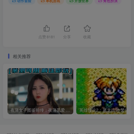
动作冒险
单机游戏
开放世界
角色扮演
点赞
8181
分享
收藏
相关推荐
夜蒲女子图鉴前传：夜蒲觅爱 Yep! 简体中文 国语配音 免安装 绿色版 [亲测可用 解压即玩]【10.1GB】
英雄传说2：屠龙战