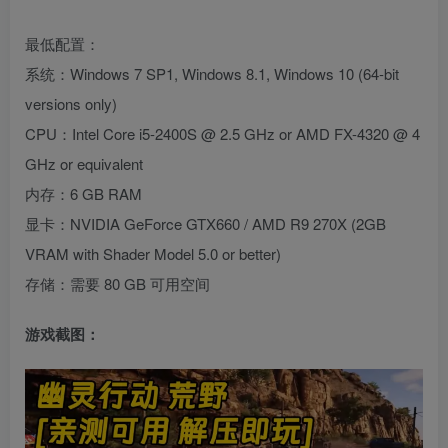
最低配置：
系统：Windows 7 SP1, Windows 8.1, Windows 10 (64-bit
versions only)
CPU：Intel Core i5-2400S @ 2.5 GHz or AMD FX-4320 @ 4
GHz or equivalent
内存：6 GB RAM
显卡：NVIDIA GeForce GTX660 / AMD R9 270X (2GB
VRAM with Shader Model 5.0 or better)
存储：需要 80 GB 可用空间
游戏截图：