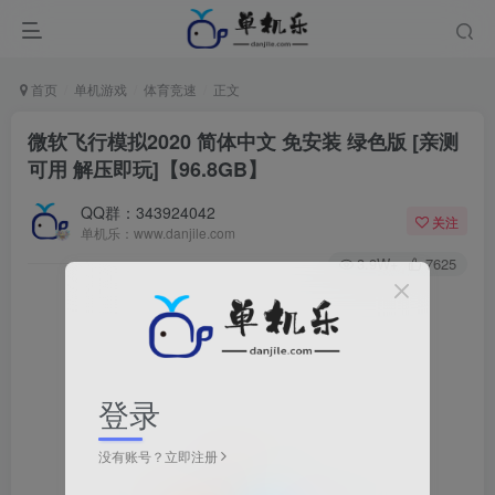
首页
单机游戏
体育竞速
正文
微软飞行模拟2020 简体中文 免安装 绿色版 [亲测
可用 解压即玩]【96.8GB】
QQ群：343924042
关注
单机乐：www.danjile.com
3.9W+
7625
登录
没有账号？立即注册