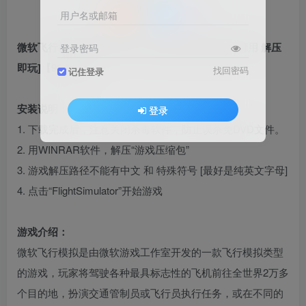
用户名或邮箱
微软飞行模拟2020 简体中文 免安装 绿色版 [亲测可用 解压
登录密码
即玩]【96.8GB】
找回密码
记住登录
安装说明：
登录
1. 下载完成后，注意关闭杀毒软件，防止误杀免DVD文件。
2. 用WINRAR软件，解压“游戏压缩包”
3. 游戏解压路径不能有中文 和 特殊符号 [最好是纯英文字母]
4. 点击“FlightSimulator”开始游戏
游戏介绍：
微软飞行模拟是由微软游戏工作室开发的一款飞行模拟类型
的游戏，玩家将驾驶各种最具标志性的飞机前往全世界2万多
个目的地，扮演交通管制员或飞行员执行任务，或在不同的