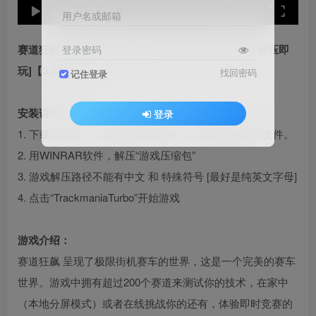
speed
0:00
/
01:42
用户名或邮箱
赛道狂飙：涡轮 简体中文 免安装 绿色版 [亲测可用 解压即
登录密码
玩]【3.82GB】
找回密码
记住登录
安装说明：
登录
1. 下载完成后，注意关闭杀毒软件，防止误杀免DVD文件。
2. 用WINRAR软件，解压“游戏压缩包”
3. 游戏解压路径不能有中文 和 特殊符号 [最好是纯英文字母]
4. 点击“TrackmaniaTurbo”开始游戏
游戏介绍：
赛道狂飙 呈现了极限街机赛车的世界，这是一个完美的赛车
世界。游戏中拥有超过200个赛道来测试你的技术，在家中
（本地分屏模式）或者在线挑战你的还有，体验即时竞赛的