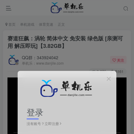
首页
单机游戏
体育竞速
正文
赛道狂飙：涡轮 简体中文 免安装 绿色版 [亲测可
用 解压即玩]【3.82GB】
QQ群：343924042
关注
单机乐：www.danjile.com
2.9W+
5161
登录
没有账号？立即注册