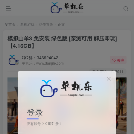
首页
单机游戏
动作冒险
正文
模拟山羊3 免安装 绿色版 [亲测可用 解压即玩]
【4.16GB】
QQ群：343924042
关注
单机乐：www.danjile.com
2.5W+
7911
登录
没有账号？立即注册