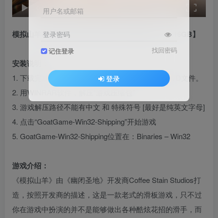
speed
0:00
/
00:33
用户名或邮箱
模拟山羊3 免安装 绿色版 [亲测可用 解压即玩]【4.16GB】
登录密码
找回密码
记住登录
安装说明：
1. 下载完成后，注意关闭杀毒软件，防止误杀免DVD文件。
登录
2. 用WINRAR软件，解压“游戏压缩包”
3. 游戏解压路径不能有中文 和 特殊符号 [最好是纯英文字母]
4. 点击“GoatGame-Win32-Shipping”开始游戏
5. GoatGame-Win32-Shipping位置在：Binaries – Win32
游戏介绍：
《模拟山羊》由《幽闭圣地》开发商Coffee Stain Studios打
造，按照开发商的描述，这是一款老式的滑板游戏，只不过
你在游戏中扮演的并不是能够做出各种酷炫花招的滑手，而