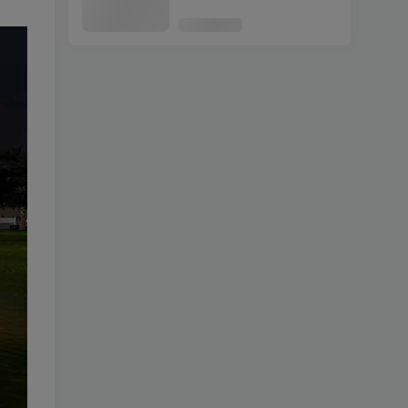
更新日期 2022年07月20
9
日：v1.57《GTA5》QuantV
画质 修改器 [简体汉化]
迷失Stray MOD整合版
10
[主角变成 莫蒂] 简体中文 免
安装 绿色版 [亲测可用 解压
即玩]【6.30GB】