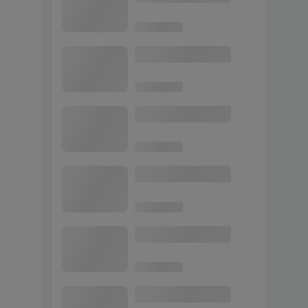
更新日期 2025年07月19
4
日：v1.71《GTA5》传承版
Rampage Trainer 修改器
[简体汉化]
GTA5 整合包 v1.41 伊吕
5
波坂 地图 [ 赠送：342辆载
具 302位人物 ] MOD 模组
亲测可用 小白一键覆盖版
【19.6GB】
三国群英传3 简体中文
6
免安装 绿色版 [亲测可用 解
压即玩]【842MB】
更新日期 2017年05月23
7
日：v1.53《GTA5》Native
Trainer 修改器 [简体汉化]
极品飞车21：热度 简体
8
中文 免安装 绿色版 [亲测可
用 解压即玩]【30.1GB】