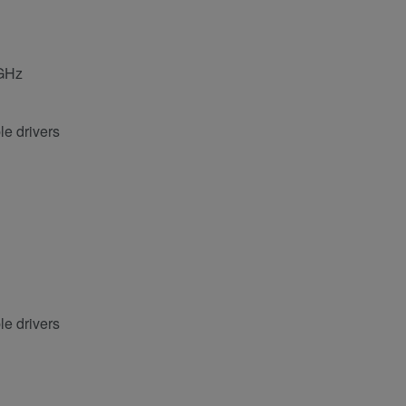
2GHz
e drivers
e drivers