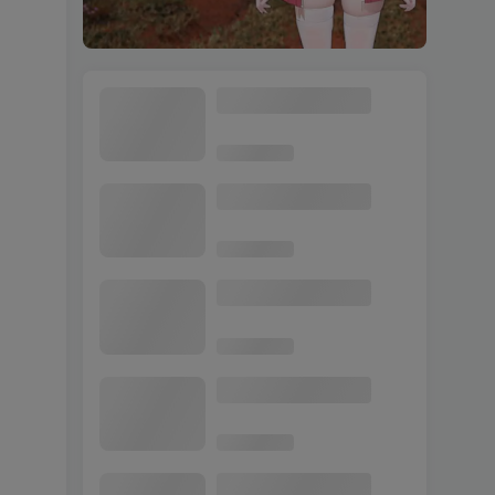
师父 MOD整合版 [主角
1
变成 死或生 穗香] 简体中文
国语配音 免安装 绿色版 [亲
测可用 解压即玩]
【30.0GB】
GTA5 显示 Script Hook
2
V Critical Error 报错 [进不去
游戏的解决办法] 合集大全
【永久更新贴，欢迎大家收
藏】
古墓丽影4 最后的启示
3
免安装 绿色版 [亲测可用 解
压即玩]【647MB】