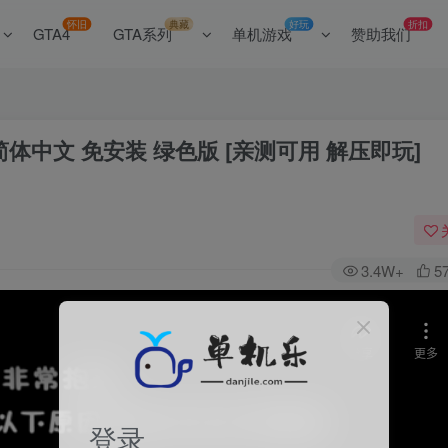
怀旧
典藏
好玩
折扣
GTA4
GTA系列
单机游戏
赞助我们
体中文 免安装 绿色版 [亲测可用 解压即玩]
3.4W+
5
登录