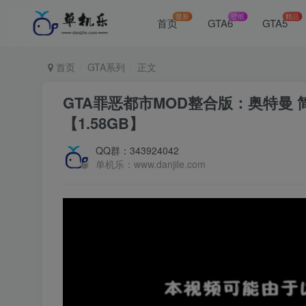
最新
壁纸
精品
首页
GTA6
GTA5
首页
GTA系列
正文
GTA罪恶都市MOD整合版：奥特曼 简
【1.58GB】
QQ群：343924042
单机乐：www.danjile.com