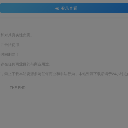
登录查看
点和对其真实性负责。
权并合法使用。
一时间删除！
不存在任何商业目的与商业用途。
有，禁止下载本站资源参与任何商业和非法行为，本站资源下载后请于24小时之
THE END