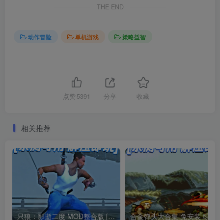
THE END
动作冒险
单机游戏
策略益智
点赞
5391
分享
收藏
相关推荐
只狼：影逝二度 MOD整合版 [主角变成 CJ卡尔 约翰逊] [Boss苇名弦一郎变成 大烟鬼] 简体中文 免安装 绿色版 [亲测可用 解压即玩]【12.9GB】
合金弹头大合集 免安装 绿色版 [