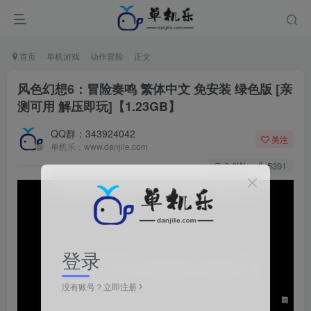
首页
单机游戏
动作冒险
正文
风色幻想6：冒险奏鸣 繁体中文 免安装 绿色版 [亲
测可用 解压即玩]【1.23GB】
QQ群：343924042
关注
单机乐：www.danjile.com
2.2W+
5391
登录
没有账号？立即注册