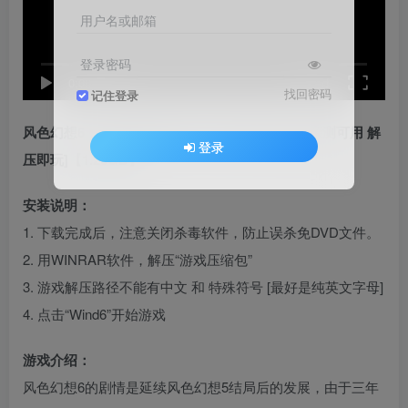
用户名或邮箱
登录密码
speed
0:00
/
03:51
找回密码
记住登录
风色幻想6：冒险奏鸣 繁体中文 免安装 绿色版 [亲测可用 解
登录
压即玩]【1.23GB】
安装说明：
1. 下载完成后，注意关闭杀毒软件，防止误杀免DVD文件。
2. 用WINRAR软件，解压“游戏压缩包”
3. 游戏解压路径不能有中文 和 特殊符号 [最好是纯英文字母]
4. 点击“Wind6”开始游戏
游戏介绍：
风色幻想6的剧情是延续风色幻想5结局后的发展，由于三年