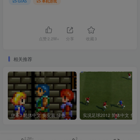
GTA5
单机游戏
点赞
2.2W+
分享
收藏
3
相关推荐
伊苏3 简体中文 免安装 绿色版 [亲测可用 解压即玩]【2.36MB】
实况足球2012
2.2W+
3