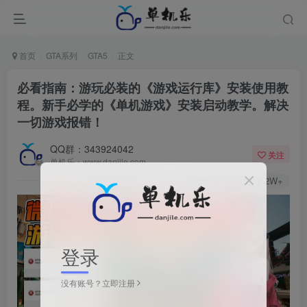
首页
GTA系列
GTA5
正文
必看指南：游玩必装的《游戏运行库》安装使用教
程。新手必学的《单机游戏》安装启动教学。解决
一切游戏报错！
QQ群：343924042
关注
单机乐：www.danjile.com
19.9W+
2.2W+
登录
没有账号？立即注册