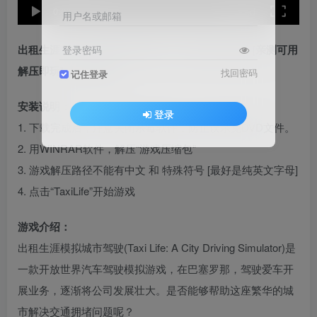
speed
0:00
/
01:56
用户名或邮箱
出租生涯：模拟城市驾驶 简体中文 免安装 绿色版 [亲测可用
登录密码
解压即玩]【5.18GB】
找回密码
记住登录
安装说明：
登录
1. 下载完成后，注意关闭杀毒软件，防止误杀免DVD文件。
2. 用WINRAR软件，解压“游戏压缩包”
3. 游戏解压路径不能有中文 和 特殊符号 [最好是纯英文字母]
4. 点击“TaxiLife”开始游戏
游戏介绍：
出租生涯模拟城市驾驶(Taxi Life: A City Driving Simulator)是
一款开放世界汽车驾驶模拟游戏，在巴塞罗那，驾驶爱车开
展业务，逐渐将公司发展壮大。是否能够帮助这座繁华的城
市解决交通拥堵问题呢？