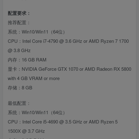
配置要求：
推荐配置：
系统：Win10/Win11（64位）
CPU：Intel Core i7-4790 @ 3.6 GHz or AMD Ryzen 7 1700
@ 3.8 GHz
内存：16 GB RAM
显卡：NVIDIA GeForce GTX 1070 or AMD Radeon RX 5800
with 4 GB VRAM or more
存储：8 GB
最低配置：
系统：Win10/Win11（64位）
CPU：Intel Core i5-4690 @ 3.5 GHz or AMD Ryzen 5
1500X @ 3.7 GHz