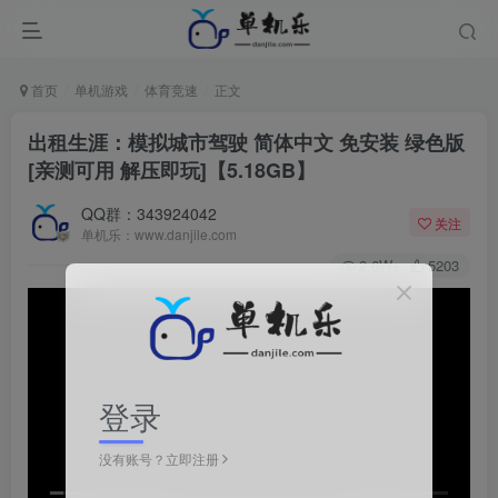
首页
单机游戏
体育竞速
正文
出租生涯：模拟城市驾驶 简体中文 免安装 绿色版
[亲测可用 解压即玩]【5.18GB】
QQ群：343924042
关注
单机乐：www.danjile.com
2.6W+
5203
登录
没有账号？立即注册