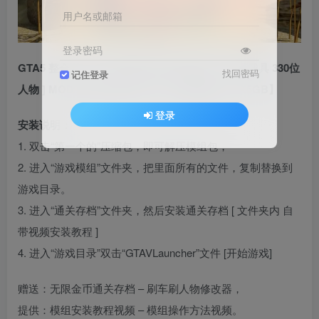
用户名或邮箱
登录密码
GTA5 整合包 v1.41 敦煌沙漠 地图 [ 赠送：307辆载具 330位
找回密码
记住登录
人物 ] MOD 模组 亲测可用 小白一键覆盖版【19.5GB】
登录
安装说明：
1. 双击“第一个的”压缩包，即可解压模组包，
2. 进入“游戏模组”文件夹，把里面所有的文件，复制替换到
游戏目录。
3. 进入“通关存档”文件夹，然后安装通关存档 [ 文件夹内 自
带视频安装教程 ]
4. 进入“游戏目录”双击“GTAVLauncher”文件 [开始游戏]
赠送：无限金币通关存档 – 刷车刷人物修改器，
提供：模组安装教程视频 – 模组操作方法视频。