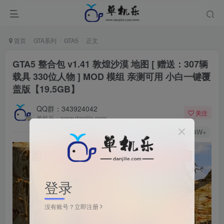
首页
GTA系列
GTA5
正文
GTA5 整合包 v1.41 敦煌沙漠 地图 [ 赠送：307辆
载具 330位人物 ] MOD 模组 亲测可用 小白一键覆
盖版【19.5GB】
QQ群：343924042
关注
单机乐：www.danjile.com
2.5W+
2.4W+
登录
没有账号？立即注册