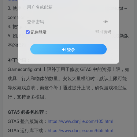
用户名或邮箱
3. 使用“OpenIV”打开游戏目录 [ 进入：update – update.rpf –
common – data ] 路径，
登录密码
4. 把“gameconfig”文本文档 解压进去。
找回密码
记住登录
5. 如果出现 Script Hook V Critical Error 报错，请下载最新版
本的依赖：
https://www.danjile.com/8074.html
登录
补丁介绍：
Gameconfig.xml 上限补丁用于修改 GTA5 中的资源上限，如
载具、行人和物体的数量。安装大量模组时，默认上限可能
导致游戏崩溃，而这个补丁通过提升上限，确保游戏稳定运
行，支持更多模组。
GTA5 必备包推荐：
GTA5 整合版游戏：
https://www.danjile.com/105.html
GTA5 运行库下载：
https://www.danjile.com/655.html