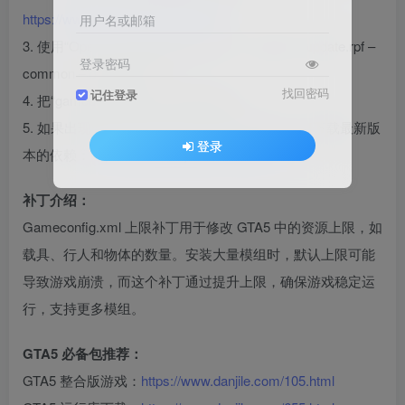
https://www.danjile.com/8057.html
用户名或邮箱
3. 使用“OpenIV”打开游戏目录 [ 进入：update – update.rpf –
登录密码
common – data ] 路径，
找回密码
记住登录
4. 把“gameconfig”文本文档 解压进去。
5. 如果出现 Script Hook V Critical Error 报错，请下载最新版
登录
本的依赖：
https://www.danjile.com/8074.html
补丁介绍：
Gameconfig.xml 上限补丁用于修改 GTA5 中的资源上限，如
载具、行人和物体的数量。安装大量模组时，默认上限可能
导致游戏崩溃，而这个补丁通过提升上限，确保游戏稳定运
行，支持更多模组。
GTA5 必备包推荐：
GTA5 整合版游戏：
https://www.danjile.com/105.html