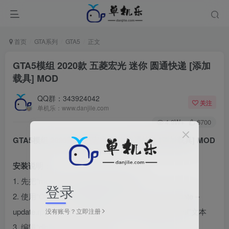
首页
GTA系列
GTA5
正文
GTA5模组 2020款 五菱宏光 迷你 圆通快递 [添加
载具] MOD
QQ群：343924042
关注
单机乐：www.danjile.com
4.9W+
6700
GTA5模组 2020款 五菱宏光 迷你 圆通快递 [添加载具] MOD
安装说明：
1. 先把“mods”文件夹 解压到游戏目录
登录
2. 使用“OpenIV”打开游戏目录，进入：mods – update –
update.rpf – common – data – 路径，找到“dlclist.xml”文本
没有账号？立即注册
3. 编辑“dlclist.xml”文本，把“