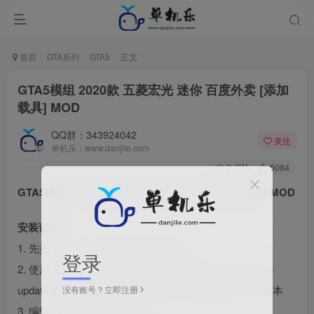
首页
GTA系列
GTA5
正文
GTA5模组 2020款 五菱宏光 迷你 百度外卖 [添加
载具] MOD
QQ群：343924042
关注
单机乐：www.danjile.com
2.3W+
5084
GTA5模组 2020款 五菱宏光 迷你 百度外卖 [添加载具] MOD
安装说明：
1. 先把“mods”文件夹 解压到游戏目录
登录
2. 使用“OpenIV”打开游戏目录，进入：mods – update –
update.rpf – common – data – 路径，找到“dlclist.xml”文本
没有账号？立即注册
3. 编辑“dlclist.xml”文本，把“