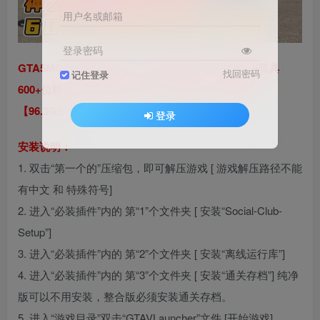
用户名或邮箱
登录密码
GTA5MOD整合版游戏 v1.41 真实画质 600+辆现实载具
找回密码
记住登录
600+位精品人物 超多实用脚本 中国风 神之路地图
【96.3GB】
登录
安装说明：
1. 双击“第一个的”压缩包，即可解压游戏 [ 游戏解压路径不能
有中文 和 特殊符号]
2. 进入“必装插件”内的 第“1”个文件夹 [ 安装“Social-Club-
Setup”]
3. 进入“必装插件”内的 第“2”个文件夹 [ 安装“离线运行库”]
4. 进入“必装插件”内的 第“3”个文件夹 [ 安装“通关存档”] 纯净
版可以不用安装，整合版必须安装通关存档。
5. 进入“游戏目录”双击“GTAVLauncher”文件 [开始游戏]