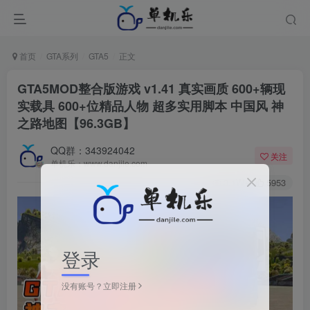
首页
GTA系列
GTA5
正文
GTA5MOD整合版游戏 v1.41 真实画质 600+辆现
实载具 600+位精品人物 超多实用脚本 中国风 神
之路地图【96.3GB】
QQ群：343924042
关注
单机乐：www.danjile.com
3.1W+
5953
登录
没有账号？立即注册