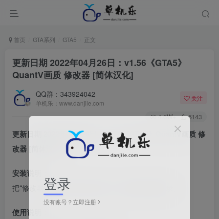
首页
GTA系列
GTA5
正文
更新日期 2022年04月26日：v1.56《GTA5》
QuantV画质 修改器 [简体汉化]
QQ群：343924042
关注
单机乐：www.danjile.com
4.6W+
6143
更新日期 2022年04月26日：v1.56《GTA5》QuantV画质 修
改器 [简体汉化]
安装说明：
登录
把“修改器”文件夹内的 所有文件，解压到游戏目录。
没有账号？立即注册
使用说明：