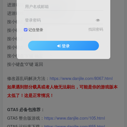
进游戏按“F5”键 打开 修改器菜单
用户名或邮箱
进游戏按“F6”键 打开 自由翱翔
登录密码
按小键盘“2”键 上
找回密码
按小键盘“8”键 下
记住登录
按小键盘“4”键 左
登录
按小键盘“6”键 右
按小键盘“5”键 确定
按小键盘“0”键 返回
修改器乱码解决方法：
https://www.danjile.com/8067.html
如果遇到部分载具或者人物无法刷出，可能是你的游戏版本
太低了！这是正常情况！
GTA5 必备包推荐：
GTA5 整合版游戏：
https://www.danjile.com/105.html
GTA5 运行库下载：
https://www.danjile.com/655.html