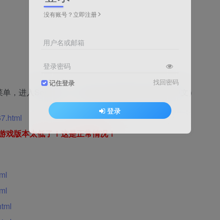
没有账号？立即注册
用户名或邮箱
登录密码
找回密码
记住登录
入Settings → Language 选择CN 即可设置中文）
登录
67.html
游戏版本太低了！这是正常情况！
tml
tml
html