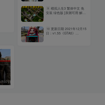
【26.8GB】
模拟人生3 繁体中文 免
9
安装 绿色版 [亲测可用 解压
即玩]【10.2GB】
更新日期 2021年12月15
10
日：v1.55《GTA5》
GHOST幽灵 修改器 [简体汉
化]
更新日期 2017年03月07日：v1.51《GTA5》Simple Trainer 修改器 [简体汉化]
GTA5模组 2007款 兰博基尼 Reventon [添加载具] MOD