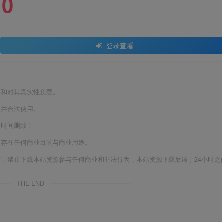
0
登录查看
点和对其真实性负责。
权并合法使用。
一时间删除！
不存在任何商业目的与商业用途。
有，禁止下载本站资源参与任何商业和非法行为，本站资源下载后请于24小时之
THE END