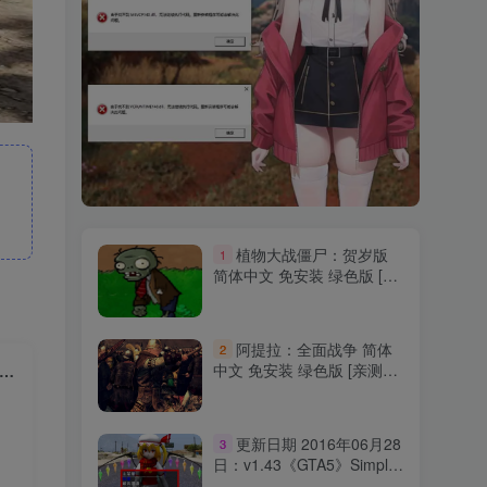
植物大战僵尸：贺岁版
1
简体中文 免安装 绿色版 [亲
测可用 解压即玩]
【69.5MB】
阿提拉：全面战争 简体
2
中文 免安装 绿色版 [亲测可
2022年07月20日：v1.57《GTA5》Rampage Trainer 修改器 [简体汉化]
用 解压即玩]【24.1GB】
更新日期 2016年06月28
3
日：v1.43《GTA5》Simple
Trainer 修改器 [繁体汉化]