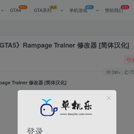
怀旧
典藏
好玩
折扣
GTA4
GTA系列
单机游戏
赞助我们
TA5》Rampage Trainer 修改器 [简体汉化]
3W+
7
ge Trainer 修改器 [简体汉化]
。
登录