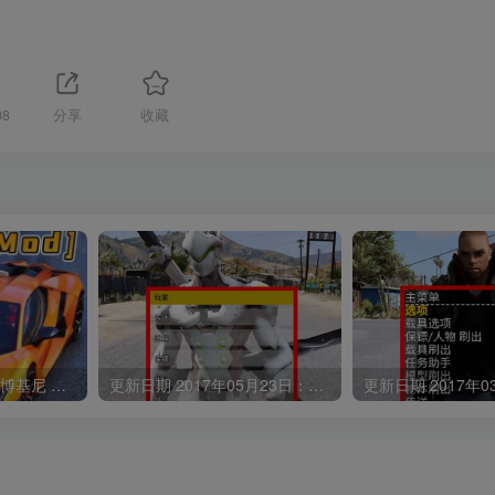
08
分享
收藏
GTA5模组 2024款 兰博基尼 Revuelto BY_vanquishky [添加载具] MOD
更新日期 2017年05月23日：v1.53《GTA5》Enhanced Native Trainer 修改器 [简体汉化]