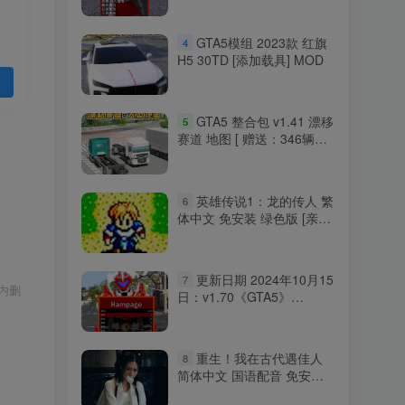
GTA5模组 2023款 红旗
4
H5 30TD [添加载具] MOD
GTA5 整合包 v1.41 漂移
5
赛道 地图 [ 赠送：346辆载
具 311位人物 ] MOD 模组
亲测可用 小白一键覆盖版
【19.7GB】
英雄传说1：龙的传人 繁
6
体中文 免安装 绿色版 [亲测
可用 解压即玩]【59.1MB】
更新日期 2024年10月15
7
内删
日：v1.70《GTA5》
Rampage Trainer 修改器
[简体汉化]
重生！我在古代遇佳人
8
简体中文 国语配音 免安装
绿色版 [亲测可用 解压即玩]