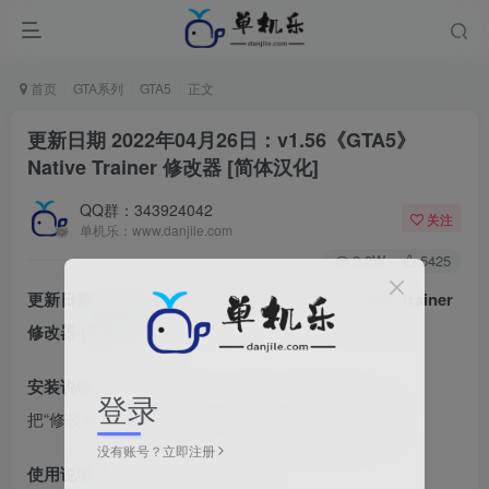
首页
GTA系列
GTA5
正文
更新日期 2022年04月26日：v1.56《GTA5》
Native Trainer 修改器 [简体汉化]
QQ群：343924042
关注
单机乐：www.danjile.com
2.2W+
5425
更新日期 2022年04月26日：v1.56《GTA5》Native Trainer
修改器 [简体汉化]
安装说明：
登录
把“修改器”文件夹内的 所有文件，解压到游戏目录。
没有账号？立即注册
使用说明：